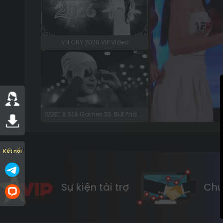
VN CNY 2026 VIP Video
12BET X SEA Games 33: Bứt Phá Giới Hạn
Kết nối
Sự kiện tài trợ
Chư
Hành trình vinh quang cùng 12BET