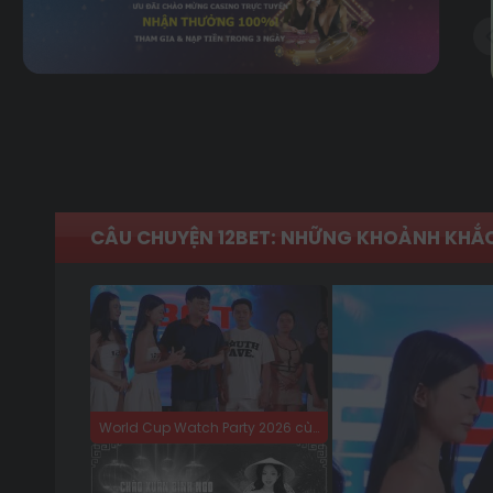
CÂU CHUYỆN 12BET: NHỮNG KHOẢNH KHẮ
World Cup Watch Party 2026 cùng 12BET!