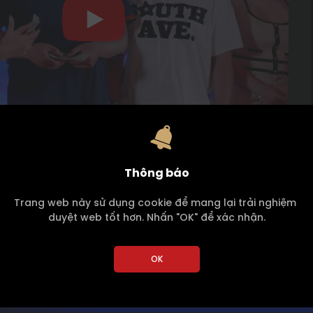
Thông báo
Trang web này sử dụng cookie để mang lại trải nghiệm 
duyệt web tốt hơn. Nhấn "OK" để xác nhận.
Đối tác Giải 
ơng trình Đối tác
OK
202