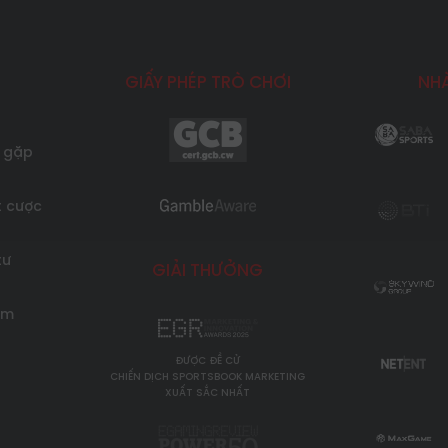
GIẤY PHÉP TRÒ CHƠI
NH
g gặp
t cược
tư
GIẢI THƯỞNG
ệm
ĐƯỢC ĐỀ CỬ
CHIẾN DỊCH SPORTSBOOK MARKETING
XUẤT SẮC NHẤT