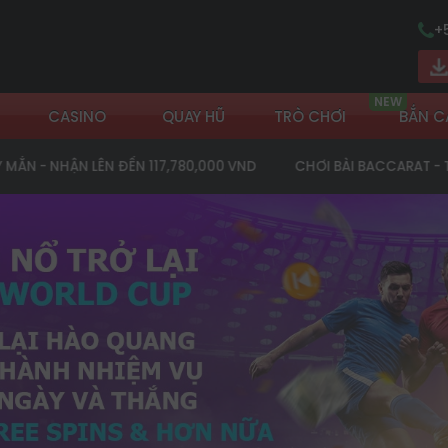
+
NEW
CASINO
QUAY HŨ
TRÒ CHƠI
BẮN C
ỷ lệ cược tốt nhất cho người chơi Việt Nam
HẬN LÊN ĐẾN 117,780,000 VND
CHƠI BÀI BACCARAT - THƯỞNG 