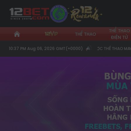
THỂ THAO
THỂ THAO
ĐIỆN TỬ
12BET Việt Nam: Trang web cá cược & sòng bạc trực tuyến | T
10:37 PM Aug 06, 2026 GMT(+0000)
ẾN 18,000,000 VND MỖI NGÀY
VÉ CƯỢC THỂ THAO MAY MẮN - N