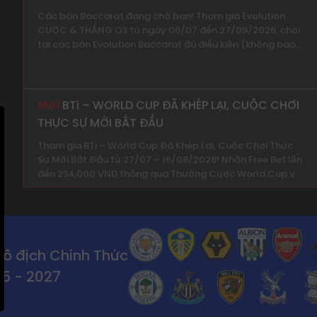
Các bàn Baccarat đang chờ bạn! Tham gia Evolution
CƯỢC & THẮNG Q3 từ ngày 06/07 đến 27/09/2026, chơi
tại các bàn Evolution Baccarat đủ điều kiện (không bao
gồm First Person & RNG) để nhận Mưa tiền thưởng hằng
tuần và có cơ hội chia sẻ quỹ thưởng lên đến
162.000.000.000 VND!
Mới
BTi – WORLD CUP ĐÃ KHÉP LẠI, CUỘC CHƠI
THỰC SỰ MỚI BẮT ĐẦU
Tham gia BTi – World Cup Đã Khép Lại, Cuộc Chơi Thực
Sự Mới Bắt Đầu từ 27/07 – 16/08/2026! Nhận Free Bet lên
đến 234,000 VND thông qua Thưởng Cược World Cup và
Thưởng Cược Thể Thao Hàng Tuần!
Mới
Bùng Nổ Mùa World Cup Trở Lại
WORLD CUP ĐÃ KẾT THÚC, NHƯNG PHẦN THƯỞNG VẪN
CỰC CHÁY! Hoàn thành nhiệm vụ mỗi ngày, thu thập
Vô địch Chính Thức
Golden Balls và mở khóa Freebet, Free Spin cùng nhiều
phần thưởng hấp dẫn khác. Nạp tiền hằng ngày, tiếp tục
5 - 2027
chiến thắng — phần thưởng tiếp theo đang chờ bạn! CHI
TIẾT!
Mới
GOAL RUSH JACKPOT