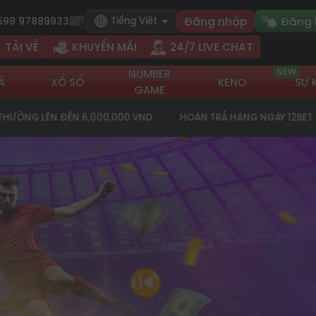
599 97889933
Đăng 
Tiếng Việt
Đăng nhập
TẢI VỀ
KHUYẾN MÃI
24/7
LIVE CHAT
NEW
NUMBER
Á
XỔ SỐ
KENO
SỰ 
GAME
LÊN ĐẾN 6,000,000 VND
HOÀN TRẢ HÀNG NGÀY 12BET - 0.3%-0